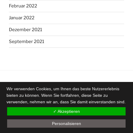
Februar 2022
Januar 2022
Dezember 2021
September 2021
Wir verwenden Cookies, um Ihnen das beste Nutzererlebnis
Kontakt
bieten zu können. Wenn Sie fortfahren, diese Seite zu
verwenden, nehmen wir an, dass Sie damit einverstanden sind.
Anfahrt
✓ Akzeptieren
Impressum
Personalisieren
Datenschutzerklärung