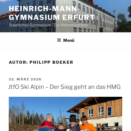
Zum
HEINRICH-MANN-
Inhalt
GYMNASIUM ERFURT
springen
Staatliches Gymnasium "Zur Himmelspforte"
Menü
AUTOR:
PHILIPP BOEKER
VERÖFFENTLICHT
22. MÄRZ 2026
AM
JtfO Ski Alpin – Der Sieg geht an das HMG