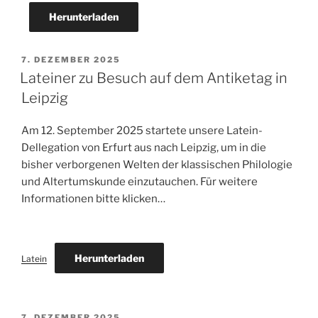
Herunterladen
VERÖFFENTLICHT
7. DEZEMBER 2025
AM
Lateiner zu Besuch auf dem Antiketag in
Leipzig
Am 12. September 2025 startete unsere Latein-
Dellegation von Erfurt aus nach Leipzig, um in die
bisher verborgenen Welten der klassischen Philologie
und Altertumskunde einzutauchen. Für weitere
Informationen bitte klicken…
Herunterladen
Latein
VERÖFFENTLICHT
7. DEZEMBER 2025