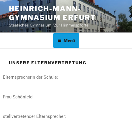
HEINRICH-MANN-
GYMNASIUM ERFURT
Staatliches Gymnasium "Zur Himmelspforte"
Menü
UNSERE ELTERNVERTRETUNG
Elternsprecherin der Schule:
Frau Schönfeld
stellvertretender Elternsprecher: