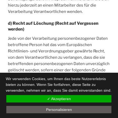
hierzu jederzeit an einen Mitarbeiter des für die
Verarbeitung Verantwortlichen wenden.
d) Recht auf Löschung (Recht auf Vergessen
werden)
Jede von der Verarbeitung personenbezogener Daten
betroffene Person hat das vom Europäischen
Richtlinien- und Verordnungsgeber gewährte Recht,
von dem Verantwortlichen zu verlangen, dass die sie
betreffenden personenbezogenen Daten unverzüglich
gelöscht werden, sofern einer der folgenden Gründe
zutrifft und soweit die Verarbeitung nicht erforderlich
Wir verwenden Cookies, um Ihnen das beste Nutzererlebnis
ist:
bieten zu können. Wenn Sie fortfahren, diese Seite zu
verwenden, nehmen wir an, dass Sie damit einverstanden sind.
Die personenbezogenen Daten wurden für solche
✓ Akzeptieren
Zwecke erhoben oder auf sonstige Weise
verarbeitet, für welche sie nicht mehr notwendig
Personalisieren
sind.