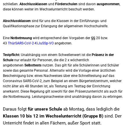
schließen.
Abschlussklassen
und
Förderschulen
sind davon
ausgenommen
,
diese können weiter im Wechselunterricht beschult werden.
Abschlussklassen
sind für uns die Klassen in der Einführungs- und
Qualifikationsphase zur Erlangung der allgemeinen Hochschulreife.
Eine
Notbetreuung
wird entsprechend den Vorgaben der §§ 20 bzw.
43
ThürSARS-CoV-2-KiJuSSp-VO
angeboten.
Testpflicht:
Unabhängig von einem Schwellenwert ist die
Präsenz in der
Schule
nur erlaubt für Personen, die die 2 x wöchentlich
angebotenen
Selbsttests
nutzen. Das gilt für alle Schülerinnen und Schüler
sowie das gesamte Personal. Alternativ wird die Vorlage einer ärztlichen
Bescheinigung bzw. eines Nachweises über eine Schnelltestung auf das
Coronavirus SARS-CoV-2, zum Beispiel an einem Bürgertestzentrum, welcher
nicht älter als 48 Stunden ist, als Testung am Testtag der Einrichtung
anerkannt. Diese Regelung gilt sowohl für den Präsenzunterricht als auch für
die Notbetreuung. Leistungsnachweise sind unabhängig davon zu erbringen.
Daraus folgt
für unsere Schule
ab Montag, dass lediglich die
Klassen 10 bis 12 im Wechselunterricht (Gruppe B)
sind. Der
Unterricht findet in allen Fächern, außer Sport statt.