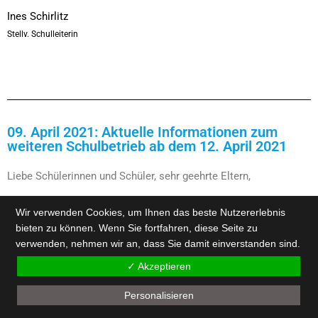
Ines Schirlitz
Stellv. Schulleiterin
09. April 2021: Aktuelle Informationen zum
weiteren Schulbetrieb ab dem 12. April 2021
Liebe Schülerinnen und Schüler, sehr geehrte Eltern,
ich hoffe, dass Ihr, beziehungsweise Sie eine schöne Oster- und
Wir verwenden Cookies, um Ihnen das beste Nutzererlebnis
Ferienzeit hatten und sich ein wenig erholen konnten…
bieten zu können. Wenn Sie fortfahren, diese Seite zu
verwenden, nehmen wir an, dass Sie damit einverstanden sind.
Kurz möchte ich Ihnen nach heutigem Stand einen
Ausblick für
✓ Akzeptieren
die nächste Woche
geben:
Personalisieren
Alle Schülerinnen und Schüler der Klassen 5 bis 12 der Gruppe B