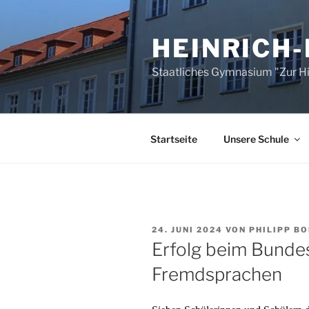
Zum
Inhalt
HEINRICH
springen
Staatliches Gymnasium "Zur 
Startseite
Unsere Schule
VERÖFFENTLICHT
24. JUNI 2024
VON
PHILIPP B
AM
Erfolg beim Bund
Fremdsprachen